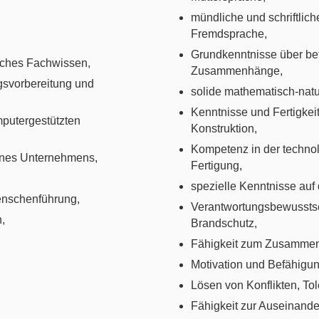
mündliche und schriftlic
Fremdsprache,
Grundkenntnisse über betr
sches Fachwissen,
Zusammenhänge,
gsvorbereitung und
solide mathematisch-natu
Kenntnisse und Fertigkei
mputergestützten
Konstruktion,
Kompetenz in der techno
ines Unternehmens,
Fertigung,
spezielle Kenntnisse auf
enschenführung,
Verantwortungsbewusstsei
,
Brandschutz,
Fähigkeit zum Zusammena
Motivation und Befähigun
Lösen von Konflikten, T
Fähigkeit zur Auseinand