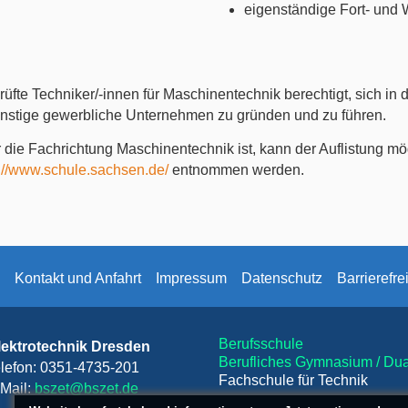
eigenständige Fort- und 
rüfte Techniker/-innen für Maschinentechnik berechtigt, sich in
onstige gewerbliche Unternehmen zu gründen und zu führen.
 die Fachrichtung Maschinentechnik ist, kann der Auflistung mö
://www.schule.sachsen.de/
entnommen werden.
Kontakt und Anfahrt
Impressum
Datenschutz
Barrierefre
Berufsschule
lektrotechnik Dresden
Berufliches Gymnasium / Dual
lefon
:
0351-4735-201
Fachschule für Technik
Mail:
bszet@bszet.de