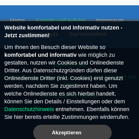
Home
Kontakt und Anfahrt
Impressum
Website komfortabel und informativ nutzen -
Datenschutz
Barrierefreiheit
Jetzt zustimmen!
Um Ihnen den Besuch dieser Website so
komfortabel und informativ
wie möglich zu
gestalten, nutzen wir Cookies und Onlinedienste
Berufsschule
Dritter. Aus Datenschutzgründen dürfen diese
Berufliches Gymnasium / Duale Berufsausbildung mit
Onlinedienste Dritter (inkl. Cookies) erst genutzt
Abitur
werden, nachdem Sie zugestimmt haben. Um
welche Onlinedienste es sich hierbei handelt,
Fachschule für Technik
können Sie den Details / Einstellungen oder dem
Datenschutzhinweis
entnehmen. Ebenfalls können
Sie hier bereits erteilte Zustimmungen wirderrufen.