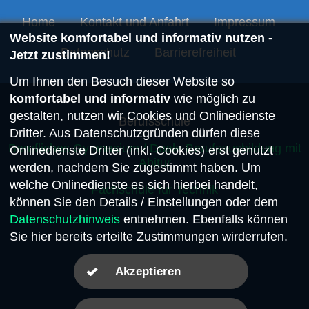
Home
Kontakt und Anfahrt
Impressum
Website komfortabel und informativ nutzen -
Datenschutz
Barrierefreiheit
Jetzt zustimmen!
Um Ihnen den Besuch dieser Website so
komfortabel und informativ
wie möglich zu
gestalten, nutzen wir Cookies und Onlinedienste
Berufsschule
Dritter. Aus Datenschutzgründen dürfen diese
Berufliches Gymnasium / Duale Berufsausbildung mit
Onlinedienste Dritter (inkl. Cookies) erst genutzt
Abitur
werden, nachdem Sie zugestimmt haben. Um
welche Onlinedienste es sich hierbei handelt,
Fachschule für Technik
können Sie den Details / Einstellungen oder dem
Datenschutzhinweis
entnehmen. Ebenfalls können
Sie hier bereits erteilte Zustimmungen wirderrufen.