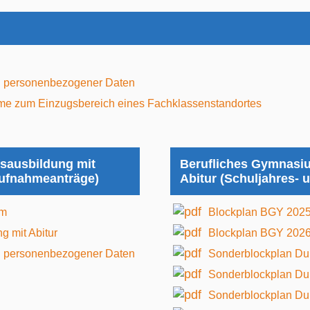
ung personenbezogener Daten
me zum Einzugsbereich eines Fachklassenstandortes
sausbildung mit
Berufliches Gymnasiu
Aufnahmeanträge)
Abitur (Schuljahres- 
um
Blockplan BGY 202
 mit Abitur
Blockplan BGY 202
ung personenbezogener Daten
Sonderblockplan Du
Sonderblockplan Du
Sonderblockplan Du