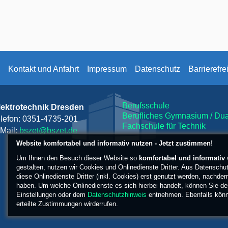
Kontakt und Anfahrt
Impressum
Datenschutz
Barrierefre
Berufsschule
lektrotechnik Dresden
Berufliches Gymnasium / Dual
lefon
:
0351-4735-201
Fachschule für Technik
Mail:
bszet@bszet.de
Website komfortabel und informativ nutzen - Jetzt zustimmen!
Um Ihnen den Besuch dieser Website so
komfortabel und informativ
gestalten, nutzen wir Cookies und Onlinedienste Dritter. Aus Datenschu
diese Onlinedienste Dritter (inkl. Cookies) erst genutzt werden, nachd
haben. Um welche Onlinedienste es sich hierbei handelt, können Sie den
Einstellungen oder dem
Datenschutzhinweis
entnehmen. Ebenfalls könne
erteilte Zustimmungen wirderrufen.