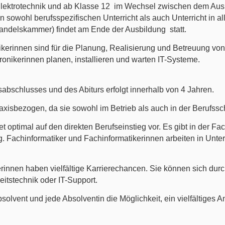
 Elektrotechnik und ab Klasse 12 im Wechsel zwischen dem Aus
n sowohl berufsspezifischen Unterricht als auch Unterricht in a
Handelskammer) findet am Ende der Ausbildung statt.
tikerinnen sind für die Planung, Realisierung und Betreuung 
onikerinnen planen, installieren und warten IT-Systeme.
sabschlusses und des Abiturs erfolgt innerhalb von 4 Jahren.
raxisbezogen, da sie sowohl im Betrieb als auch in der Berufssch
t optimal auf den direkten Berufseinstieg vor. Es gibt in der F
 Fachinformatiker und Fachinformatikerinnen arbeiten in Unte
rinnen haben vielfältige Karrierechancen. Sie können sich durc
eitstechnik oder IT-Support.
bsolvent und jede Absolventin die Möglichkeit, ein vielfältige